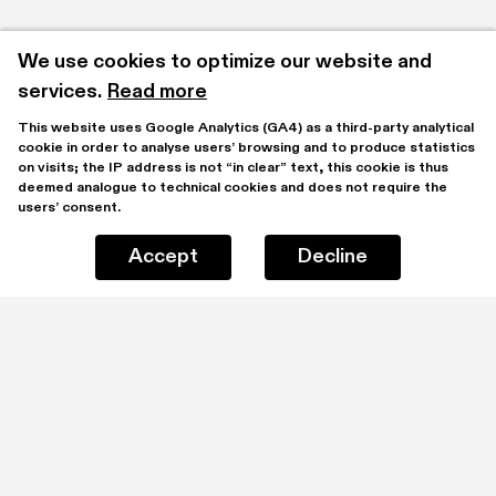
We use cookies to optimize our website and 
services.
Read more
This website uses Google Analytics (GA4) as a third-party analytical 
cookie in order to analyse users’ browsing and to produce statistics 
on visits; the IP address is not “in clear” text, this cookie is thus 
deemed analogue to technical cookies and does not require the 
users’ consent.
Accept
Decline
Stay updated by subscribing to our mailing list