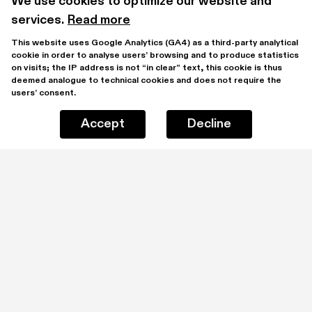
We use cookies to optimize our website and 
services.
Read more
This website uses Google Analytics (GA4) as a third-party analytical 
cookie in order to analyse users’ browsing and to produce statistics 
on visits; the IP address is not “in clear” text, this cookie is thus 
deemed analogue to technical cookies and does not require the 
users’ consent.
Accept
Decline
Stay updated by subscribing to our mailing list
I have read and understood the 
Privacy Policy
Subscribe