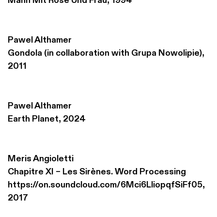
Mann Mit Rose Und Frau, 1994
Pawel Althamer
Gondola (in collaboration with Grupa Nowolipie), 
2011
Pawel Althamer
Earth Planet, 2024
Meris Angioletti
Chapitre XI – Les Sirènes. Word Processing 

https://on.soundcloud.com/6Mci6LliopqfSiFf05, 
2017