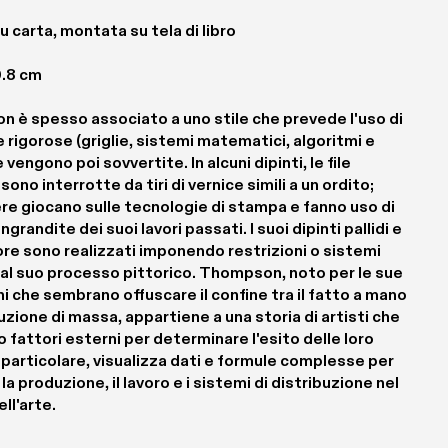
u carta, montata su tela di libro
0.8 cm
 è spesso associato a uno stile che prevede l'uso di 
 rigorose (griglie, sistemi matematici, algoritmi e 
 vengono poi sovvertite. In alcuni dipinti, le file 
sono interrotte da tiri di vernice simili a un ordito; 
re giocano sulle tecnologie di stampa e fanno uso di 
ngrandite dei suoi lavori passati. I suoi dipinti pallidi e 
re sono realizzati imponendo restrizioni o sistemi 
 al suo processo pittorico. Thompson, noto per le sue 
i che sembrano offuscare il confine tra il fatto a mano 
uzione di massa, appartiene a una storia di artisti che 
o fattori esterni per determinare l'esito delle loro 
 particolare, visualizza dati e formule complesse per 
la produzione, il lavoro e i sistemi di distribuzione nel 
ll'arte.