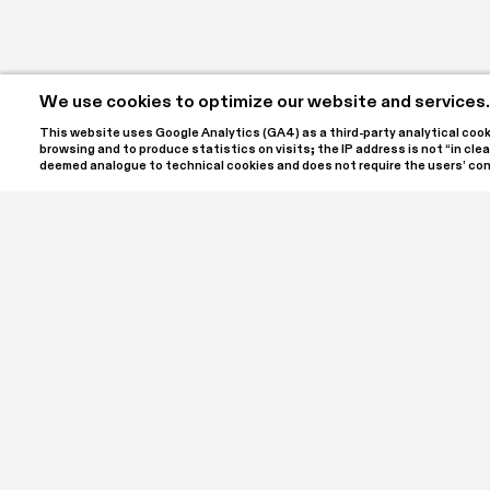
We use cookies to optimize our website and services.
This website uses Google Analytics (GA4) as a third-party analytical cookie
browsing and to produce statistics on visits; the IP address is not “in clear
deemed analogue to technical cookies and does not require the users’ co
SPA | Spazio Per Arte ETS is the name of the project c
Laura and Luigi Giordano, located at Palazzo Bellini in th
a cultural association registered with the RUNTS, the It
Sector Entities. SPA ETS is open to the public to offer
contemporary art in all its forms, hosting annual exhibi
meetings, workshops, conferences, and in-depth discu