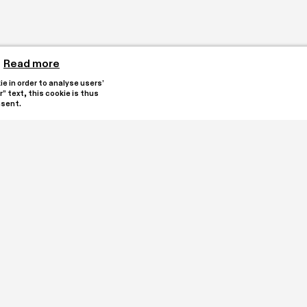
Read more
 in order to analyse users’ 
” text, this cookie is thus 
nsent.
reated by collectors 
Stay updated by subscribi
e heart of Oleggio. It is 
alian registry for Third 
 an encounter with 
tions and a program of 
I have read and under
ssions.

Subscribe