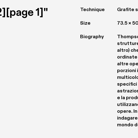
][page 1]"
Technique
Grafite s
Size
73.5 × 5
Biography
Thompson
strutture
altro) che
ordinate 
altre ope
porzioni i
multicolo
specifici
astrazion
e la prod
utilizzan
opere. In
indagare 
mondo de