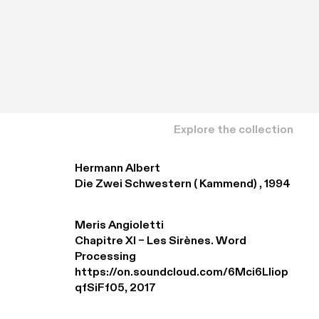
Explore the collection
Hermann Albert
Die Zwei Schwestern ( Kammend) , 1994
Meris Angioletti
Chapitre XI – Les Sirènes. Word 
Processing 

https://on.soundcloud.com/6Mci6Lliop
qfSiFf05, 2017