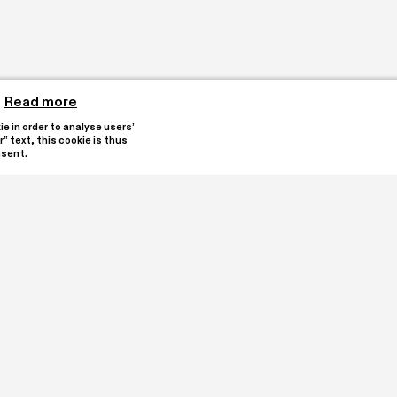
Read more
 in order to analyse users’ 
” text, this cookie is thus 
nsent.
reated by collectors 
Stay updated by subscribi
e heart of Oleggio. It is 
alian registry for Third 
 an encounter with 
tions and a program of 
I have read and under
ssions.

Subscribe