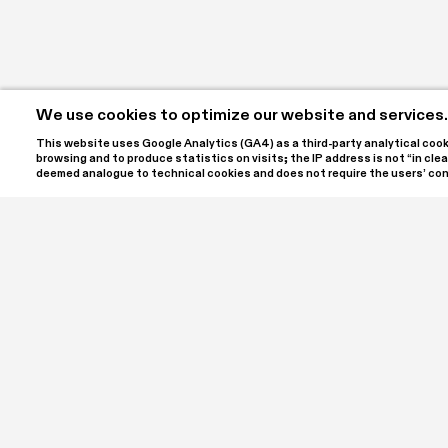
We use cookies to optimize our website and services.
This website uses Google Analytics (GA4) as a third-party analytical cookie
browsing and to produce statistics on visits; the IP address is not “in clear
deemed analogue to technical cookies and does not require the users’ co
SPA | Spazio Per Arte ETS is the name of the project c
Laura and Luigi Giordano, located at Palazzo Bellini in th
a cultural association registered with the RUNTS, the It
Sector Entities. SPA ETS is open to the public to offer
contemporary art in all its forms, hosting annual exhibi
meetings, workshops, conferences, and in-depth discu