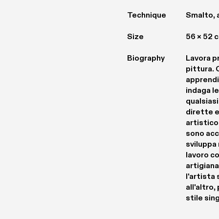
Technique
Smalto, a
Size
56 × 52 
Biography
Lavora pr
pittura. 
apprendi
indaga le
qualsiasi
dirette e
artistico
sono acc
sviluppa
lavoro co
artigiana
l'artista
all'altro
stile sin