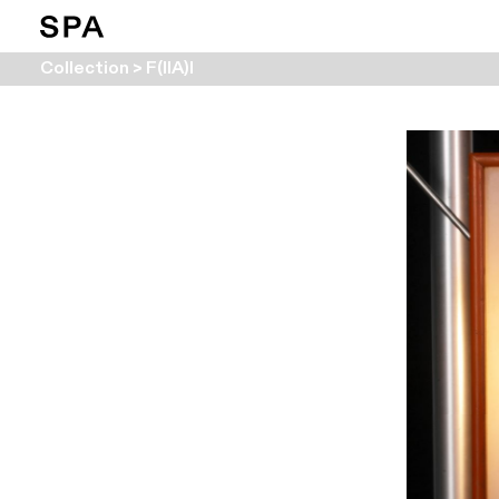
Collection > F(IIA)I