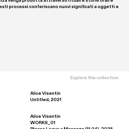
a venga prodotta attraverso rituali e storie orali e 
ti processi conferiscano nuovi significati a oggetti e 
Explore the collection
Alice Visentin
Untitled, 2021
Alice Visentin
WORKS_01
