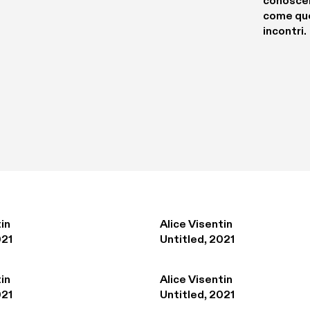
conoscenz
come ques
incontri. 
in
Alice Visentin
021
Untitled, 2021
in
Alice Visentin
021
Untitled, 2021