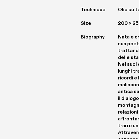
Technique
Olio su t
Size
200 × 2
Biography
Nata e cr
sua poet
trattando
delle sta
Nei suoi 
lunghi tr
ricordi e
malinconi
antica s
il dialog
montagna
relazioni
affrontar
trarre un
Attravers