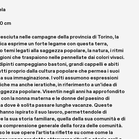
ela
50 cm
esciuta nelle campagne della provincia di Torino, la 
ica esprime un forte legame con questa terra, 
 temi legati alla saggezza popolare, la natura, i ritmi 
gioni che traspaiono nelle pennellate dai colori vivaci. 
dipinti campeggiano bastoni, grandi cappelli e abiti 
atti proprio dalla cultura popolare che permea i suoi 
 la sua immaginazione. I volti assumono espressioni 
che ma anche ieratiche, in riferimento a un'idea di 
aggezza popolare. Visentin negli anni ha approfondito 
o con la nonna materna e le donne del paesino di 
 dove è solita passare lunghe vacanze. Queste 
 hanno ispirato il suo lavoro, permettendole di 
e la sua storia familiare, quella della sua comunità e di 
a comprensione generale della forza delle comunità.  
o le sue opere l'artista riflette su come come la 