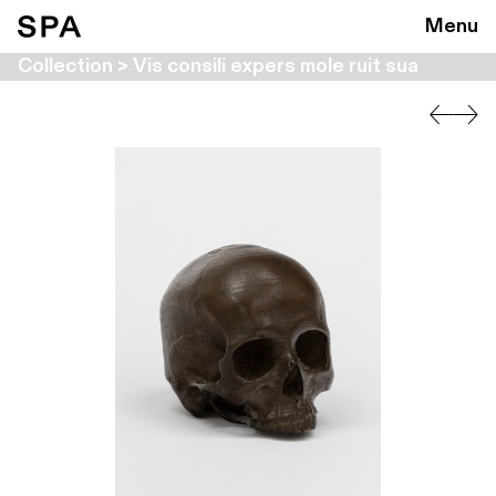
Menu
Collection > Vis consili expers mole ruit sua