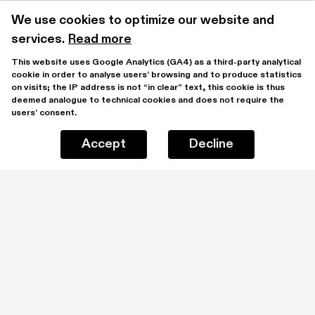
We use cookies to optimize our website and 
services.
Read more
This website uses Google Analytics (GA4) as a third-party analytical 
cookie in order to analyse users’ browsing and to produce statistics 
on visits; the IP address is not “in clear” text, this cookie is thus 
deemed analogue to technical cookies and does not require the 
users’ consent.
Accept
Decline
Stay updated by subscribing to our mailing list
I have read and understood the 
Privacy Policy