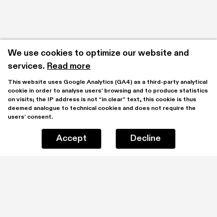
We use cookies to optimize our website and 
services.
Read more
This website uses Google Analytics (GA4) as a third-party analytical 
cookie in order to analyse users’ browsing and to produce statistics 
on visits; the IP address is not “in clear” text, this cookie is thus 
deemed analogue to technical cookies and does not require the 
users’ consent.
Accept
Decline
Stay updated by subscribing to our mailing list