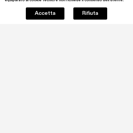
equiparato ai cookie tecnici e non richiede il consenso dell’utente.
Accetta
Rifiuta
Rimani aggiornato iscrivendoti alla mailing list
Ho letto e comprendo la 
Privacy Policy
Iscrivimi
SPA | Spazio Per Arte ETS è il nome del progetto 
ideato dai collezionisti Laura e Luigi Giordano, 