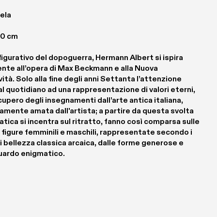
ela 
00 cm
figurativo del dopoguerra, Hermann Albert si ispira 
ente all’opera di Max Beckmann e alla Nuova 
ità. Solo alla fine degli anni Settanta l’attenzione 
l quotidiano ad una rappresentazione di valori eterni, 
ecupero degli insegnamenti dall’arte antica italiana, 
mente amata dall'artista; a partire da questa svolta 
ratica si incentra sul ritratto, fanno così comparsa sulle 
 figure femminili e maschili, rappresentate secondo i 
i bellezza classica arcaica, dalle forme generose e 
guardo enigmatico.