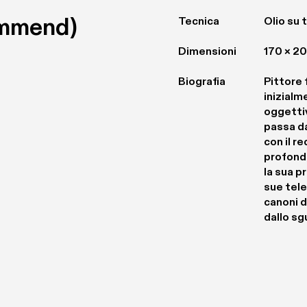
mmend) 
Tecnica
Olio su t
Dimensioni
170 × 2
Biografia
Pittore 
inizialm
oggettiv
passa da
con il r
profonda
la sua p
sue tele
canoni d
dallo s