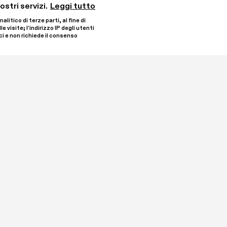
stri servizi.
Leggi tutto
tico di terze parti, al fine di 
visite; l’indirizzo IP degli utenti 
i e non richiede il consenso 
 dai collezionisti Laura 
Rimani aggiornato iscriven
 di Oleggio. È 
degli Enti del Terzo 
ontro con l’arte 
 annuali e un 
Ho letto e comprendo
fondimenti.

Iscrivimi
ETS con una donazione. 
