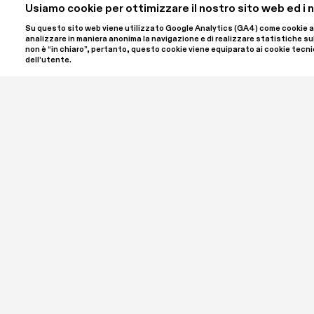
Usiamo cookie per ottimizzare il nostro sito web ed i no
Su questo sito web viene utilizzato Google Analytics (GA4) come cookie anali
analizzare in maniera anonima la navigazione e di realizzare statistiche sulle 
non è “in chiaro”, pertanto, questo cookie viene equiparato ai cookie tecnic
dell’utente.
SPA | Spazio Per Arte ETS è il nome del progetto ideato
e Luigi Giordano, che ha sede a Palazzo Bellini nel cuore
un'associazione culturale iscritta al RUNTS, il registro 
Settore. SPA ETS è aperto al pubblico per offrire un inc
contemporanea in tutte le sue forme, ospitando mostre
programma di incontri, laboratori, conferenze e appro
Supporta i progetti culturali di SPA | Spazio Per Arte 
Bonifici: IBAN IT79L0306909606100000405268

CF: 94091070030