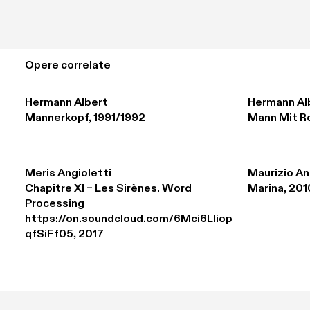
Opere correlate
Hermann Albert
Hermann Al
Mannerkopf, 1991/1992
Mann Mit Ro
Meris Angioletti
Maurizio An
Chapitre XI – Les Sirènes. Word 
Marina, 201
Processing 

https://on.soundcloud.com/6Mci6Lliop
qfSiFf05, 2017