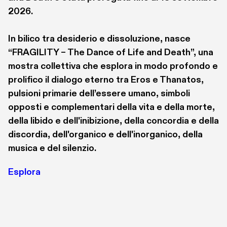
nell’attenzione, nella memoria e nelle emozioni. 
2026.

Piu’ recentemente la neuroestetica ha permesso 
di comprendere meglio il ruolo 
In bilico tra desiderio e dissoluzione, nasce 
dell’apprendimento e dell’imitazione motoria nella 
“FRAGILITY – The Dance of Life and Death”, una 
produzione artistica, fornendo delle nuove chiavi 
mostra collettiva che esplora in modo profondo e 
di lettura per la comprensione dei meccanismi 
prolifico il dialogo eterno tra Eros e Thanatos, 
cerebrali alla base delle motivazioni e delle 
pulsioni primarie dell’essere umano, simboli 
intenzioni artistiche dell’uomo.
opposti e complementari della vita e della morte, 
della libido e dell'inibizione, della concordia e della 
Emanuela Terrazzi si è laureata in Medicina e 
discordia, dell'organico e dell'inorganico, della 
Chirurgia nel 1981 presso l’Università di Torino 
musica e del silenzio.
specializzandosi con lode in Neurologia nel 1985. 
Esplora
Fino al settembre 2023 è stato Direttore 
Sanitario RSA di Novara e attualmente svolge 
attività di Libero Professionale specialistica in 
Neurologia. E’ relatrice, autrice e coautrice di 