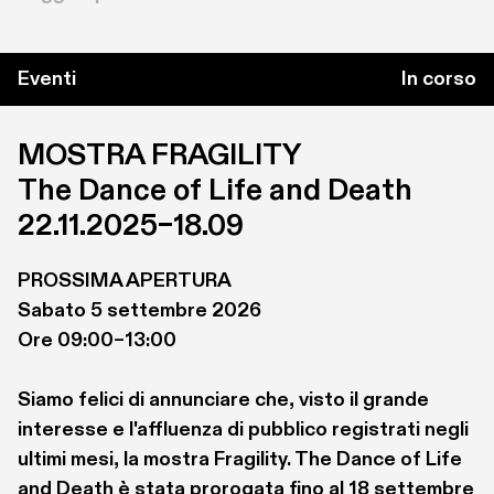
dato il via ad una serie di studi volti a 
comprendere le basi biologiche dell’esperienza 
estetica ed ha fondato nel 2001 L’Istituto di 
Eventi
In corso
Neuroestetica a Londra. Gli studi nel campo della 
neuroestetica fanno principalmente uso della 
MOSTRA FRAGILITY

risonanza magnetica funzionale, la quale 
The Dance of Life and Death
permette di raccogliere informazioni sulle zone 
che si attivano durante un’attività e sapere con 
22.11.2025–18.09
quale intensità. Alcuni studi utilizzano altre 
tecniche diagnostiche come speciali tipi di 
PROSSIMA APERTURA

elettroencefalogramma. Nel corso degli anni, 
Sabato 5 settembre 2026

anche con l’importante contributo di molti studi 
Ore 09:00–13:00

neuroscienziati italiani, la neuroestetica ha 
portato alla luce molte informazioni interessanti, 
Siamo felici di annunciare che, visto il grande 
come, ad esempio, il fatto che l’esperienza 
interesse e l'affluenza di pubblico registrati negli 
estetica coinvolga molte aree cerebrali, tra cui 
ultimi mesi, la mostra Fragility. The Dance of Life 
quelle coinvolte nella percezione visiva, 
and Death è stata prorogata fino al 18 settembre 