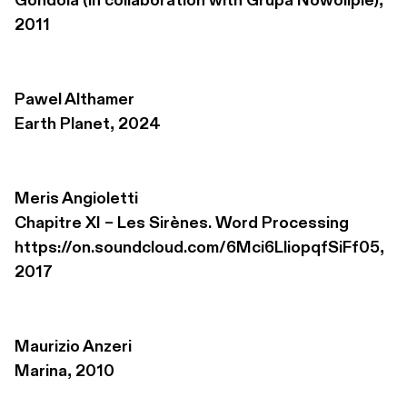
Gondola (in collaboration with Grupa Nowolipie), 
2011
Pawel Althamer
Earth Planet, 2024
Meris Angioletti
Chapitre XI – Les Sirènes. Word Processing 

https://on.soundcloud.com/6Mci6LliopqfSiFf05, 
2017
Maurizio Anzeri
Marina, 2010