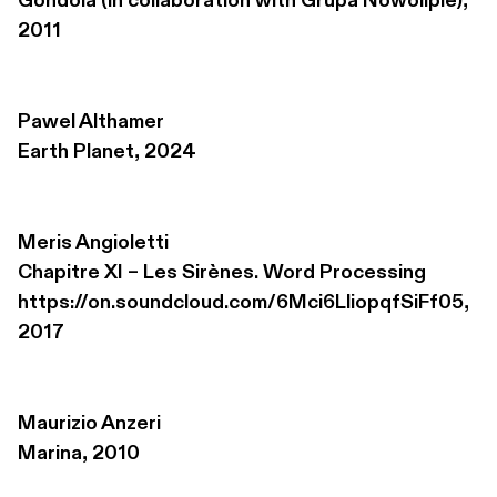
Gondola (in collaboration with Grupa Nowolipie), 
2011
Pawel Althamer
Earth Planet, 2024
Meris Angioletti
Chapitre XI – Les Sirènes. Word Processing 

https://on.soundcloud.com/6Mci6LliopqfSiFf05, 
2017
Maurizio Anzeri
Marina, 2010