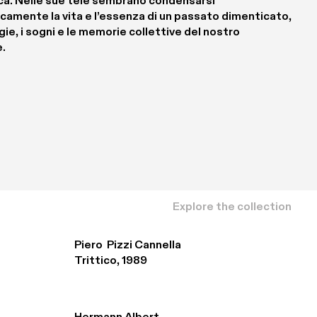
ca. Nelle sue tele sembrano condensarsi 
camente la vita e l’essenza di un passato dimenticato, 
gie, i sogni e le memorie collettive del nostro 
.
Explore the collection
Piero  Pizzi Cannella
Trittico, 1989