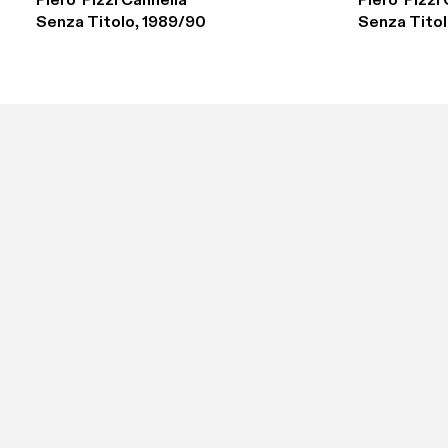
Piero  Pizzi Cannella
Piero  Pizzi
Senza Titolo, 1989/90
Senza Titol