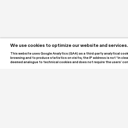
We use cookies to optimize our website and services.
This website uses Google Analytics (GA4) as a third-party analytical cookie
browsing and to produce statistics on visits; the IP address is not “in clear
deemed analogue to technical cookies and does not require the users’ co
SPA | Spazio Per Arte ETS is the name of the project c
Laura and Luigi Giordano, located at Palazzo Bellini in th
a cultural association registered with the RUNTS, the It
Sector Entities. SPA ETS is open to the public to offer