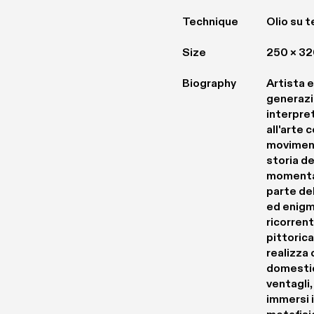
Technique
Olio su t
Size
250 × 3
Biography
Artista e 
generazio
interpre
all'arte
movimento
storia de
momentan
parte del
ed enigma
ricorrent
pittorica
realizza 
domestico
ventagli,
immersi i