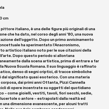
ela 
20 cm
pittore italiano, è una delle figure più originali di una 
ne che ha dato, nel corso degli anni '80, una nuova 
tazione dell'oggetto. Dopo un primo avvicinamento 
 concettuale ha sperimentato l'Anacronismo, 
 artistico italiano noto per le sue citazioni della 
ll'arte. Dopo questo periodo si allontana 
eamente dalla scena artistica, prima di entrare a far 
la Nuova Scuola Romana. Il suo linguaggio è raffinato 
tico, denso di segni criptici, di tracce simboliche 
i dal significato quasi esoterico. Con una materia 
 corposa, dai primi anni Ottanta, Pizzi Cannella 
cicli di opere incentrate su oggetti del quotidiano 
 – come gioielli, vestiti, tavoli, fiori secchi, sedie, 
 lucertole o anfore – estrapolati dalla realtà ed 
n una dimensione evanescente, per alcuni tratti 