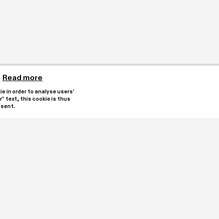
Read more
 in order to analyse users’ 
” text, this cookie is thus 
nsent.
reated by collectors 
Stay updated by subscribi
e heart of Oleggio. It is 
alian registry for Third 
 an encounter with 