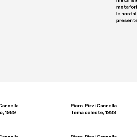
metafisi
metafori
le nostal
presente
 Cannella
Piero  Pizzi Cannella
o, 1989
Tema celeste, 1989