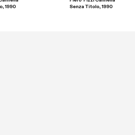
 Cannella
Piero  Pizzi Cannella
o, 1990
Senza Titolo, 1990