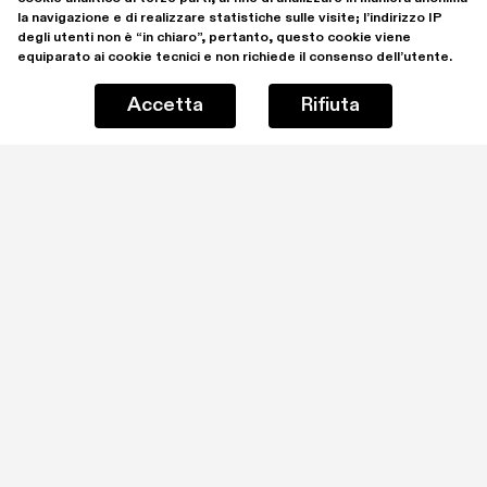
la navigazione e di realizzare statistiche sulle visite; l’indirizzo IP 
degli utenti non è “in chiaro”, pertanto, questo cookie viene 
equiparato ai cookie tecnici e non richiede il consenso dell’utente.
Accetta
Rifiuta
Rimani aggiornato iscrivendoti alla mailing list
Ho letto e comprendo la 
Privacy Policy
Iscrivimi