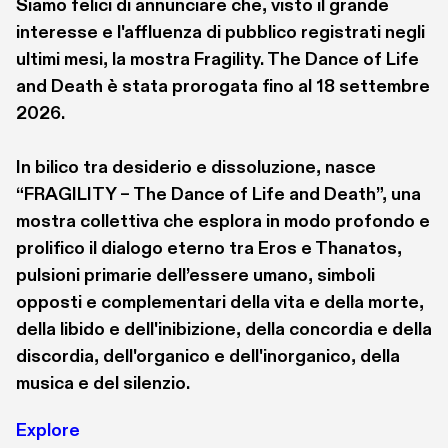
Federico Leonardi ha studiato e insegnato a 
Siamo felici di annunciare che, visto il grande 
Milano, Firenze, Londra; è docente ordinario di 
interesse e l'affluenza di pubblico registrati negli 
Filosofia e Storia nei Licei. Ha pubblicato i 
ultimi mesi, la mostra Fragility. The Dance of Life 
seguenti saggi: Tragedia e storia (Aracne, 2014); 
and Death è stata prorogata fino al 18 settembre 
World History (Rubbettino, 2015); Aristotele: 
2026.

sapere storico e scienza politica, saggio 
introduttivo ad Aristotele, Scritti politici 
In bilico tra desiderio e dissoluzione, nasce 
(Rubbettino 2020), di cui è il curatore; Nel cuore 
“FRAGILITY – The Dance of Life and Death”, una 
dell’Eurasia. Storia di Russia e Ucraina (Aracne, 
mostra collettiva che esplora in modo profondo e 
2022); Le pietre di Roma. Il viaggio dell’idea di 
prolifico il dialogo eterno tra Eros e Thanatos, 
comunità nel mondo antico (Ensemble, 2023). 
pulsioni primarie dell’essere umano, simboli 
Adatta e porta in scena le opere platoniche: I 
opposti e complementari della vita e della morte, 
sette amori. Il Simposio di Platone - Amore o non 
della libido e dell'inibizione, della concordia e della 
amore? Il Fedro di Platone. Collabora con RAI 
discordia, dell'organico e dell'inorganico, della 
Cultura. 
musica e del silenzio.
Explore
Il video integrale della conferenza è disponibile al 