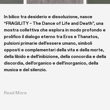
In bilico tra desiderio e dissoluzione, nasce 
“FRAGILITY – The Dance of Life and Death”, una 
mostra collettiva che esplora in modo profondo e 
prolifico il dialogo eterno tra Eros e Thanatos, 
pulsioni primarie dell’essere umano, simboli 
opposti e complementari della vita e della morte, 
della libido e dell'inibizione, della concordia e della 
discordia, dell'organico e dell'inorganico, della 
musica e del silenzio. 
Attraverso le opere di numerosi artisti di diverse 
generazioni e provenienti da ambiti e linguaggi 
Read More
differenti – dalla fotografia alla pittura, dal video 
alla scultura e all'installazione – la mostra indaga 
a fondo il fragile equilibrio che, ab illo tempore, 