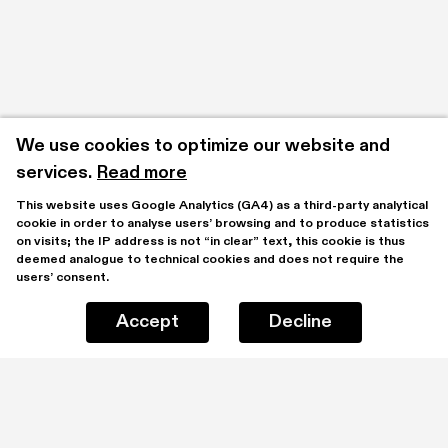
We use cookies to optimize our website and 
services.
Read more
This website uses Google Analytics (GA4) as a third-party analytical 
cookie in order to analyse users’ browsing and to produce statistics 
on visits; the IP address is not “in clear” text, this cookie is thus 
deemed analogue to technical cookies and does not require the 
users’ consent.
Accept
Decline
Stay updated by subscribing to our mailing list