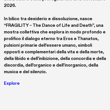
Cultura); la collettiva BLAST. Estetiche della 
2026.

violenza tra immagine, video e documento (2021) 
all’Ex Palazzo delle Poste di Verona, con Jessica 
In bilico tra desiderio e dissoluzione, nasce 
Bianchera e Marta Ferretti; Silvia Inselvini. Il 
“FRAGILITY – The Dance of Life and Death”, una 
crepuscolo degli uomini (2023) al Muzeul de Artă 
mostra collettiva che esplora in modo profondo e 
di Cluj-Napoca in Romania; Piero Dorazio. Colore 
prolifico il dialogo eterno tra Eros e Thanatos, 
d’Oriente (2023) alla galleria Artep di Verona.
pulsioni primarie dell’essere umano, simboli 
opposti e complementari della vita e della morte, 
Dal 28 marzo all’8 giugno 2025 ha curato la più 
della libido e dell'inibizione, della concordia e della 
ampia mostra antologica in Italia dell’artista 
discordia, dell'organico e dell'inorganico, della 
iraniana Shirin Neshat, dal titolo Body of 
musica e del silenzio.
Evidence, al PAC-Padiglione d’Arte 
Explore
Contemporanea di Milano, insieme al curatore 
capo Diego Sileo, con cui sta curando la 
monografia in uscita nel maggio 2026 per Silvana 
Editoriale.