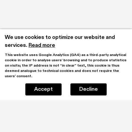
Tribunale di Verona come Esperto d’arte 
moderna e contemporanea.
È stata invitata come relatore a lectio magistralis 
presso l’Accademia di Belle Arti di Brera e di 
We use cookies to optimize our website and 
Verona.
services.
Read more
This website uses Google Analytics (GA4) as a third-party analytical 
cookie in order to analyse users’ browsing and to produce statistics 
on visits; the IP address is not “in clear” text, this cookie is thus 
deemed analogue to technical cookies and does not require the 
users’ consent.
Accept
Decline
Stay updated by subscribing to our mailing list