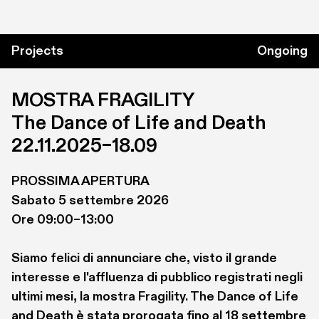
Nel novero di mostre curate si ricordano: la 
rassegna collettiva con autori provenienti da 
Projects
Ongoing
Cina, India e Pakistan Le meraviglie del 2000 
(2015) al Museo di Castelvecchio di Verona, 
MOSTRA FRAGILITY

insieme alla direttrice Paola Marini; Mauro 
The Dance of Life and Death
Fiorese. Treasure Rooms (2019) alla GAM-
Galleria d’Arte Moderna e Contemporanea 
22.11.2025–18.09
“Achille Forti" di Verona, con la curatrice 
responsabile delle collezioni Patrizia Nuzzo 
PROSSIMA APERTURA

(catalogo Franco Cosimo Panini Editore); Liu 
Sabato 5 settembre 2026

Bolin. The Invisible Man (2018) a Palacio de 
Ore 09:00–13:00

Gaviria, Madrid; Hermann Nitsch. Katharsis 
(2019), al Palazzo Ducale di Mantova, con il 
Siamo felici di annunciare che, visto il grande 
direttore Peter Assmann (catalogo PubliPaolini); 
interesse e l'affluenza di pubblico registrati negli 
Liu Bolin. Visibile/Invisible (2019) al MUDEC-
ultimi mesi, la mostra Fragility. The Dance of Life 
Museo delle Culture di Milano (catalogo 24Ore 
and Death è stata prorogata fino al 18 settembre 