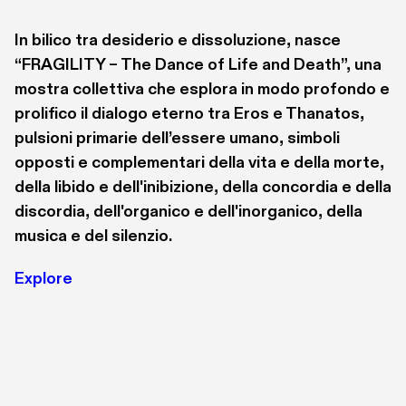
faccia, più di ogni altra parte del corpo, rivela 
emozioni, opinioni e stati d’animo. Mentre 
In bilico tra desiderio e dissoluzione, nasce 
possiamo imparare a manipolare alcune 
“FRAGILITY – The Dance of Life and Death”, una 
espressioni (ad es. il sorriso), altre espressioni 
mostra collettiva che esplora in modo profondo e 
facciali sono inconsapevoli e riflettono i nostri 
prolifico il dialogo eterno tra Eros e Thanatos, 
veri sentimenti.
pulsioni primarie dell’essere umano, simboli 
opposti e complementari della vita e della morte, 
della libido e dell'inibizione, della concordia e della 
discordia, dell'organico e dell'inorganico, della 
musica e del silenzio.
Explore