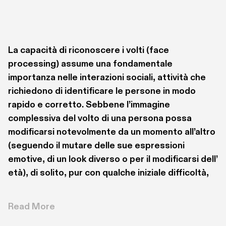
La capacità di riconoscere i volti (face 
processing) assume una fondamentale 
importanza nelle interazioni sociali, attività che 
richiedono di identificare le persone in modo 
rapido e corretto. Sebbene l’immagine 
complessiva del volto di una persona possa 
modificarsi notevolmente da un momento all’altro 
(seguendo il mutare delle sue espressioni 
emotive, di un look diverso o per il modificarsi dell’ 
età), di solito, pur con qualche iniziale difficoltà, 
riusciamo a individuare il volto di una persona 
nota anche in condizioni difficili o ambigue. Studi 
Read More
di neuroimmagine funzionale hanno dimostrato 