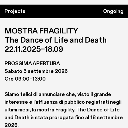
l’esistenza di aree specifiche per la percezione 
visiva di facce. L’osservazione di volti umani attiva 
Projects
Ongoing
un’area specifica del giro fusiforme, sita nel lobo 
temporale, che è stata chiamata Area Fusiforme 
MOSTRA FRAGILITY

per le Facce (FFA).  La sua lesione causa una 
The Dance of Life and Death
malattia detta prosopoagnosia, che impedisce il 
selettivamente il riconoscimento dei volti, ma che 
22.11.2025–18.09
preserva il riconoscimento di altri oggetti.
Il riconoscimento dei volti si basa su circuiti 
PROSSIMA APERTURA

cerebrali differenti da quelli che permettono il 
Sabato 5 settembre 2026

riconoscimento delle espressioni facciali (che 
Ore 09:00–13:00

non possono essere usate per l’identificazione 
diretta di una persona poiché suscettibili di 
Siamo felici di annunciare che, visto il grande 
modificazione sul volto del singolo individuo). Da 
interesse e l'affluenza di pubblico registrati negli 
sempre il volto è “lo specchio dell’anima” e viene 
ultimi mesi, la mostra Fragility. The Dance of Life 
considerato come il luogo su cui si disegnano i 
and Death è stata prorogata fino al 18 settembre 
caratteri e le emozioni dell’uomo. La nostra 
2026.
