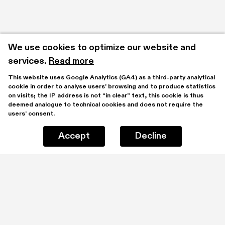
We use cookies to optimize our website and 
services.
Read more
This website uses Google Analytics (GA4) as a third-party analytical 
cookie in order to analyse users’ browsing and to produce statistics 
on visits; the IP address is not “in clear” text, this cookie is thus 
deemed analogue to technical cookies and does not require the 
users’ consent.
Accept
Decline
Stay updated by subscribing to our mailing list