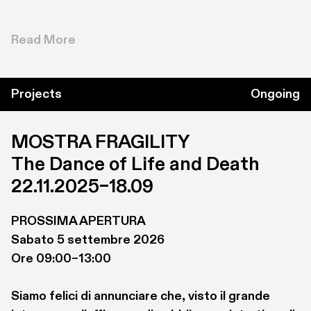
responsabile sezione didattica e formazione. Si 
occupa di divulgazione libraria e di curatela e 
Read More
critica di mostre. Giornalista pubblicista, per 
VideoNovara conduce le rubriche settimanali “Un 
libro, un'emozione” “Incontro con l'autore”, 
Projects
Ongoing
“Incontro con l'arte” e "Incontro con la cultura". È 
guida turistica abilitata per il territorio nazionale.
MOSTRA FRAGILITY

The Dance of Life and Death
22.11.2025–18.09
PROSSIMA APERTURA

Sabato 5 settembre 2026

Ore 09:00–13:00

Siamo felici di annunciare che, visto il grande 