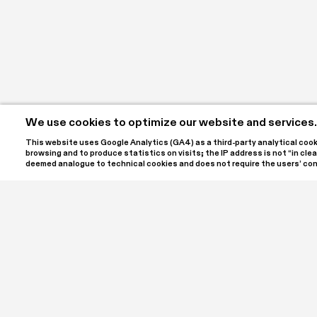
We use cookies to optimize our website and services.
This website uses Google Analytics (GA4) as a third-party analytical cookie
browsing and to produce statistics on visits; the IP address is not “in clear
Dancing for Yamamba
deemed analogue to technical cookies and does not require the users’ co
Nell'ambito di Indovina chi viene a 
incontri e performance a cura di 
Paterlini che trasforma SPA | Spaz
un luogo di dialogo tra linguaggi, 
sensibilità differenti, prende for