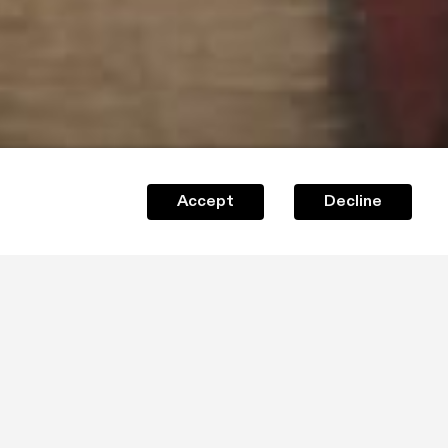
Accept
Decline
i
inuti 