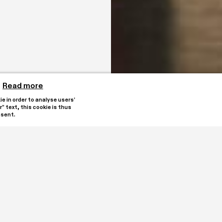
Read more
 in order to analyse users’ 
” text, this cookie is thus 
nsent.
SPA, il ciclo di 
Rischa 
io per Arte in 
Danza Butoh: Kea Tonett
Musica dal vivo: Tivitavi
pratiche e 
Compagnia Kha
ma Dancing for 
Durata performance 30 m