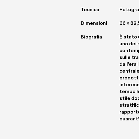
Tecnica
Fotogra
Dimensioni
66 × 82
Biografia
È stato 
uno dei 
contempo
sulle tr
dall’era
centrale
prodotto
interess
tempo ha
stile do
stratifi
rapporto
quarant’