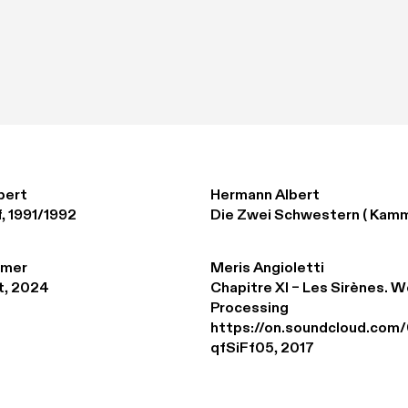
bert
Hermann Albert
, 1991/1992
Die Zwei Schwestern ( Kamm
amer
Meris Angioletti
t, 2024
Chapitre XI – Les Sirènes. W
Processing 

https://on.soundcloud.com/
qfSiFf05, 2017