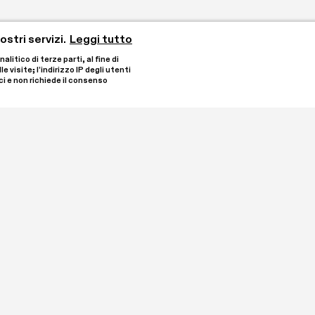
stri servizi.
Leggi tutto
tico di terze parti, al fine di 
visite; l’indirizzo IP degli utenti 
i e non richiede il consenso 
 dai collezionisti Laura 
Rimani aggiornato iscriven
 di Oleggio. È 
degli Enti del Terzo 
ontro con l’arte 
 annuali e un 
Ho letto e comprendo
fondimenti.

Iscrivimi
ETS con una donazione. 
