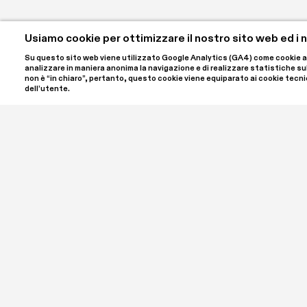
Usiamo cookie per ottimizzare il nostro sito web ed i no
Su questo sito web viene utilizzato Google Analytics (GA4) come cookie anali
analizzare in maniera anonima la navigazione e di realizzare statistiche sulle 
non è “in chiaro”, pertanto, questo cookie viene equiparato ai cookie tecnic
dell’utente.
SPA | Spazio Per Arte ETS è il nome del progetto ideato
e Luigi Giordano, che ha sede a Palazzo Bellini nel cuore
un'associazione culturale iscritta al RUNTS, il registro 
Settore. SPA ETS è aperto al pubblico per offrire un inc
contemporanea in tutte le sue forme, ospitando mostre
programma di incontri, laboratori, conferenze e appro
Supporta i progetti culturali di SPA | Spazio Per Arte 