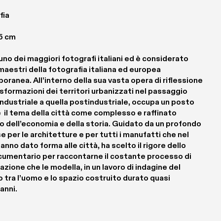
fia
,5 cm
uno dei maggiori fotografi italiani ed è considerato 
maestri della fotografia italiana ed europea 
ranea. All’interno della sua vasta opera di riflessione 
asformazioni dei territori urbanizzati nel passaggio 
 industriale a quella postindustriale, occupa un posto 
  il tema della città come complesso e raffinato 
 dell’economia e della storia. Guidato da un profondo 
e per le architetture e per tutti i manufatti che nel 
nno dato forma alle città, ha scelto il rigore dello 
cumentario per raccontarne il costante processo di 
cazione che le modella, in un lavoro di indagine del 
 tra l’uomo e lo spazio costruito durato quasi 
anni.