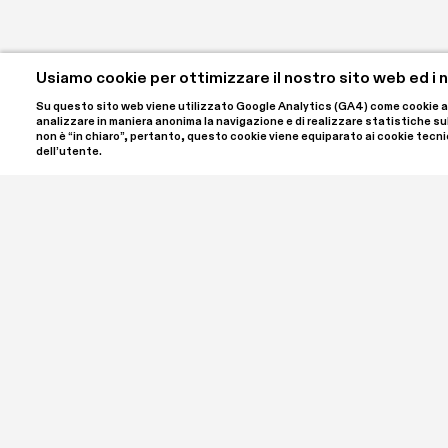
Usiamo cookie per ottimizzare il nostro sito web ed i no
Su questo sito web viene utilizzato Google Analytics (GA4) come cookie anali
analizzare in maniera anonima la navigazione e di realizzare statistiche sulle 
non è “in chiaro”, pertanto, questo cookie viene equiparato ai cookie tecnic
dell’utente.
SPA | Spazio Per Arte ETS è il nome del progetto ideato
e Luigi Giordano, che ha sede a Palazzo Bellini nel cuore
un'associazione culturale iscritta al RUNTS, il registro 
Settore. SPA ETS è aperto al pubblico per offrire un inc
contemporanea in tutte le sue forme, ospitando mostre
programma di incontri, laboratori, conferenze e appro