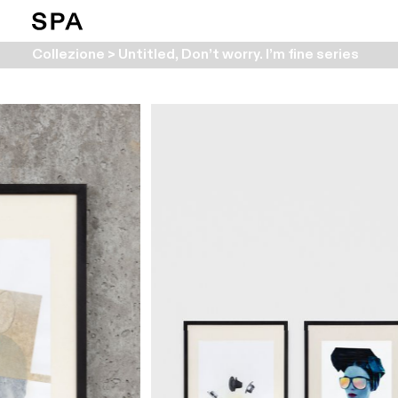
Collezione > Untitled, Don’t worry. I’m fine series