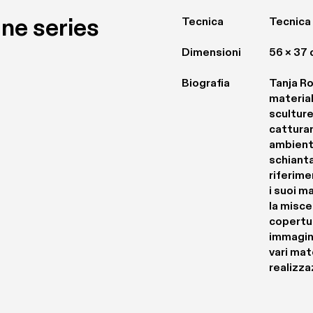
ine series
Tecnica
Tecnica 
Dimensioni
56 × 37
Biografia
Tanja Ro
materiali
sculture
catturan
ambienti
schianta
riferime
i suoi ma
la miscel
copertur
immagini
vari mat
realizza