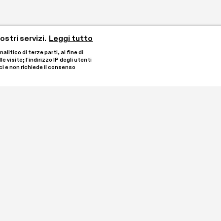
stri servizi.
Leggi tutto
tico di terze parti, al fine di 
visite; l’indirizzo IP degli utenti 
i e non richiede il consenso 
 dai collezionisti Laura 
Rimani aggiornato iscriven
 di Oleggio. È 
degli Enti del Terzo 
ontro con l’arte 
 annuali e un 
Ho letto e comprendo
fondimenti.

Iscrivimi