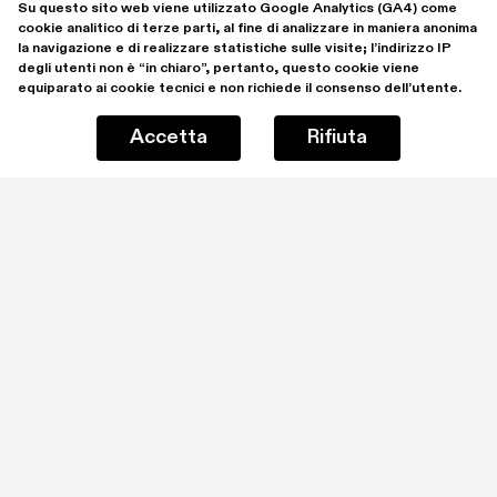
Su questo sito web viene utilizzato Google Analytics (GA4) come 
cookie analitico di terze parti, al fine di analizzare in maniera anonima 
la navigazione e di realizzare statistiche sulle visite; l’indirizzo IP 
degli utenti non è “in chiaro”, pertanto, questo cookie viene 
equiparato ai cookie tecnici e non richiede il consenso dell’utente.
Accetta
Rifiuta
Rimani aggiornato iscrivendoti alla mailing list
Ho letto e comprendo la 
Privacy Policy
Iscrivimi