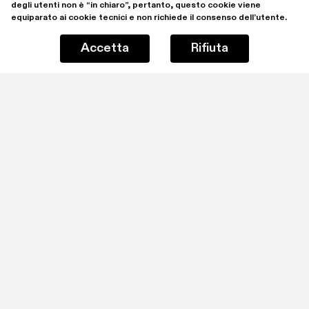
degli utenti non è “in chiaro”, pertanto, questo cookie viene 
equiparato ai cookie tecnici e non richiede il consenso dell’utente.
Accetta
Rifiuta
Rimani aggiornato iscrivendoti alla mailing list
Ho letto e comprendo la 
Privacy Policy
Iscrivimi
SPA | Spazio Per Arte ETS è il nome del progetto 