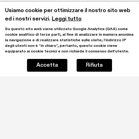
Usiamo cookie per ottimizzare il nostro sito web 
ed i nostri servizi.
Leggi tutto
Su questo sito web viene utilizzato Google Analytics (GA4) come 
cookie analitico di terze parti, al fine di analizzare in maniera anonima 
la navigazione e di realizzare statistiche sulle visite; l’indirizzo IP 
degli utenti non è “in chiaro”, pertanto, questo cookie viene 
equiparato ai cookie tecnici e non richiede il consenso dell’utente.
Accetta
Rifiuta
Rimani aggiornato iscrivendoti alla mailing list
Ho letto e comprendo la 
Privacy Policy