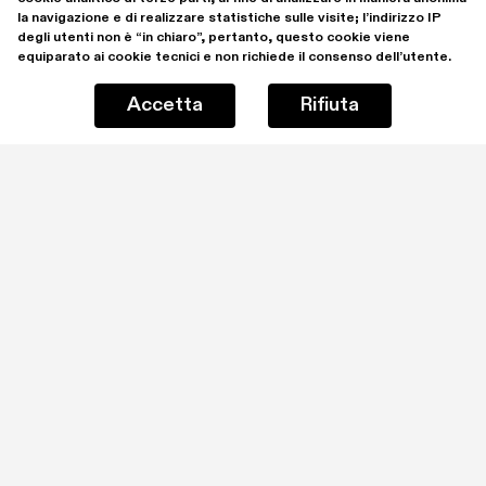
la navigazione e di realizzare statistiche sulle visite; l’indirizzo IP 
degli utenti non è “in chiaro”, pertanto, questo cookie viene 
equiparato ai cookie tecnici e non richiede il consenso dell’utente.
Accetta
Rifiuta
Rimani aggiornato iscrivendoti alla mailing list
Ho letto e comprendo la 
Privacy Policy
Iscrivimi