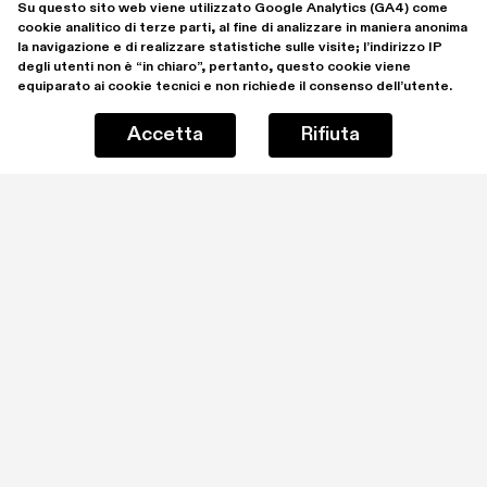
Su questo sito web viene utilizzato Google Analytics (GA4) come 
cookie analitico di terze parti, al fine di analizzare in maniera anonima 
la navigazione e di realizzare statistiche sulle visite; l’indirizzo IP 
degli utenti non è “in chiaro”, pertanto, questo cookie viene 
equiparato ai cookie tecnici e non richiede il consenso dell’utente.
Accetta
Rifiuta
Rimani aggiornato iscrivendoti alla mailing list
Ho letto e comprendo la 
Privacy Policy
Iscrivimi