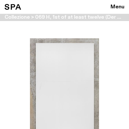
Menu
Collezione > 069 H, 1st of at least twelve (Der Schwan)