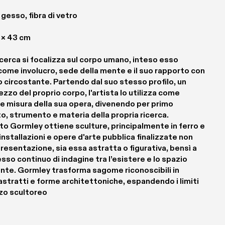
gesso, fibra di vetro
 × 43 cm
icerca si focalizza sul corpo umano, inteso esso 
ome involucro, sede della mente e il suo rapporto con 
o circostante. Partendo dal suo stesso profilo, un 
ezzo del proprio corpo, l'artista lo utilizza come 
e misura della sua opera, divenendo per primo 
, strumento e materia della propria ricerca. 
o Gormley ottiene sculture, principalmente in ferro e 
 installazioni e opere d'arte pubblica finalizzate non 
presentazione, sia essa astratta o figurativa, bensì a 
sso continuo di indagine tra l’esistere e lo spazio 
nte. Gormley trasforma sagome riconoscibili in 
 astratti e forme architettoniche, espandendo i limiti 
zo scultoreo