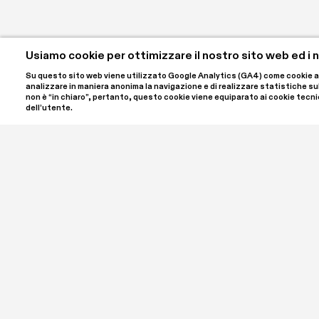
Usiamo cookie per ottimizzare il nostro sito web ed i no
Su questo sito web viene utilizzato Google Analytics (GA4) come cookie anali
analizzare in maniera anonima la navigazione e di realizzare statistiche sulle 
non è “in chiaro”, pertanto, questo cookie viene equiparato ai cookie tecnic
dell’utente.
SPA | Spazio Per Arte ETS è il nome del progetto ideato
e Luigi Giordano, che ha sede a Palazzo Bellini nel cuore
un'associazione culturale iscritta al RUNTS, il registro 
Settore. SPA ETS è aperto al pubblico per offrire un inc
contemporanea in tutte le sue forme, ospitando mostre
programma di incontri, laboratori, conferenze e appro