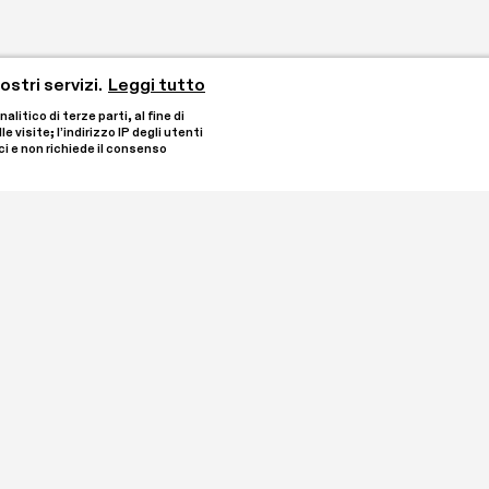
stri servizi.
Leggi tutto
tico di terze parti, al fine di 
visite; l’indirizzo IP degli utenti 
i e non richiede il consenso 
 dai collezionisti Laura 
Rimani aggiornato iscriven
 di Oleggio. È 
degli Enti del Terzo 
ontro con l’arte 
 annuali e un 
Ho letto e comprendo
fondimenti.

Iscrivimi