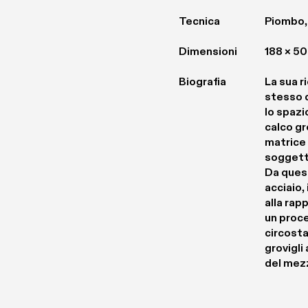
Tecnica
Piombo, 
Dimensioni
188 × 50
Biografia
La sua r
stesso c
lo spazi
calco gr
matrice 
soggetto
Da quest
acciaio,
alla rap
un proce
circosta
grovigli
del mez