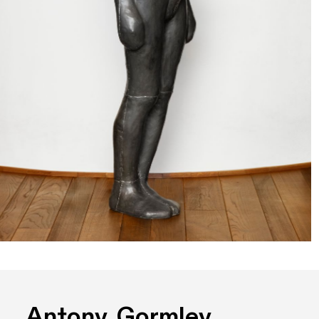
Antony  Gormley