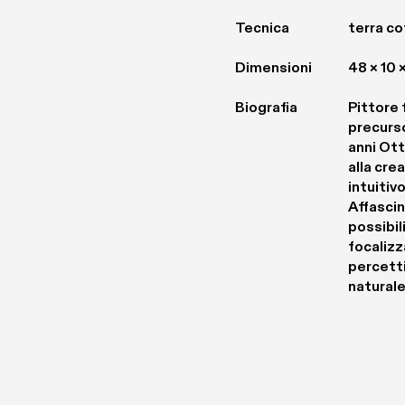
Tecnica
terra co
Dimensioni
48 × 10 
Biografia
Pittore 
precurs
anni Ott
alla cre
intuitivo
Affascin
possibil
focalizz
percetti
naturale