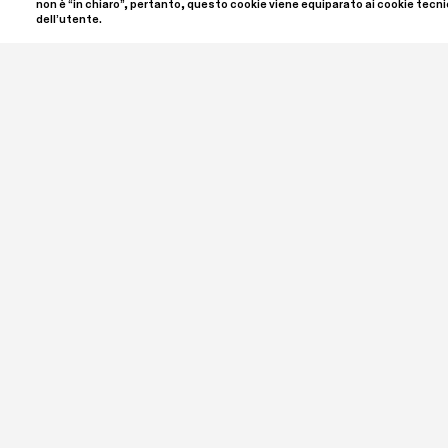
non è “in chiaro”, pertanto, questo cookie viene equiparato ai cookie tecnic
dell’utente.
SPA | Spazio Per Arte ETS è il nome del progetto ideato
e Luigi Giordano, che ha sede a Palazzo Bellini nel cuore
un'associazione culturale iscritta al RUNTS, il registro 
Settore. SPA ETS è aperto al pubblico per offrire un inc
contemporanea in tutte le sue forme, ospitando mostre
programma di incontri, laboratori, conferenze e appro
Supporta i progetti culturali di SPA | Spazio Per Arte 
Bonifici: IBAN IT79L0306909606100000405268

CF: 94091070030
Collezione  Laura e Luigi Giordano

Palazzo Bellini, Piazza Martiri Della Libertà 10

28047 Oleggio NO, Italia